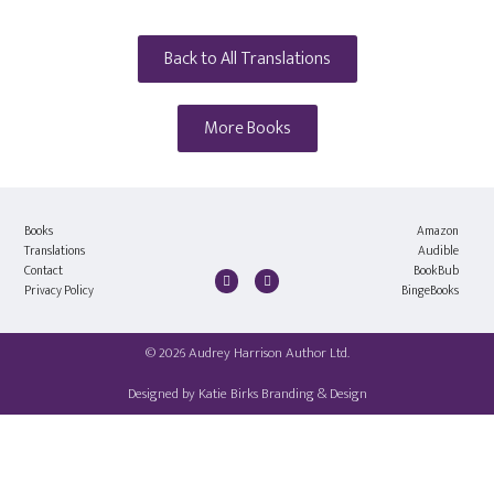
Back to All Translations
More Books
Books
Amazon
Translations
Audible
Contact
BookBub
Privacy Policy
BingeBooks
© 2026 Audrey Harrison Author Ltd.
Designed by
Katie Birks Branding & Design