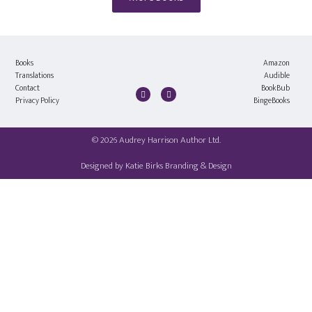
Books
Amazon
Translations
Audible
Contact
BookBub
Privacy Policy
BingeBooks
© 2026 Audrey Harrison Author Ltd.
Designed by
Katie Birks Branding & Design