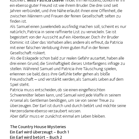
kultiviert.
Miss Patricia Leaver
findet ihn nervtötend, obwohl er ihr
ein ebenso guter Freund ist wie ihrem Bruder. Die drei sind seit
Jahren verbündet, und ihre Nähe erlaubt ihnen eine Offenheit, die
zwischen Männern und Frauen der feinen Gesellschaft selten zu
finden ist.
Als Samuel einen Juwelendieb ausfindig machen soll, scheint es nur
natürlich, Patricia in seine raffinierte List zu verwickeln. Sie ist
begeistert von der Aussicht auf ein Abenteuer. Doch ihr Bruder
Dominic ist über das Vorhaben alles andere als erfreut, da Patricia
mit einer falschen Verlobung ihren guten Ruf in der feinen
Gesellschaft riskiert.
Als die Eskapade schon bald zur realen Gefahr ausartet, haben alle
drei einen Grund, die Sinnhaftigkeit dieses Unterfangens infrage zu
stellen. Während Samuel und Patricia ihre Täuschung spielen,
erkennen sie bald, dass ihre Gefühle tiefer gehen als bloße
Freundschaft ‒ und verstärkt werden, als Samuels Leben auf dem
Spiel steht.
Patricia muss entscheiden, ob sie einen eingefleischten
Schwerenöter lieben kann, und Samuel wird jede Waffe in seinem
Arsenal als Gentleman benötigen, um sie von seiner Treue zu
überzeugen. Der Earl ist durch und durch betört und möchte seine
Herzensdame ebenso verzaubert wissen.
Aber dafür muss er zunächst einmal am Leben bleiben.
The Country House Mysteries
Ein Earl wird überzeugt – Buch 1
Ein Earl wird betört – Buch 2